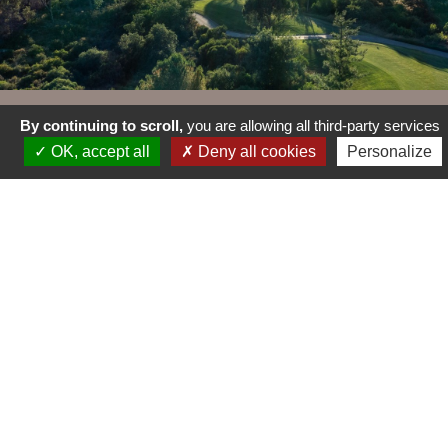
By continuing to scroll,
you are allowing all third-party services
NOTRE PARCOURS
OK, accept all
Deny all cookies
Personalize
Baigné par le soleil et l’ambiance provençale, le parcours se
fond parfaitement parmi les pierres couvertes de lichens, les
mares temporaires, les pins parasols et les chênes lièges ou
les chênes verts.
Sous le coup de crayon de Mr Jones, chaque trou revêt un
caractère extraordinaire dans sa stratégie comme dans sa
beauté. Avec la variété des départs, comme des coups de
golf à jouer, tout ici révèle sa passion immodérée pour la
scénographie de sa philosophie: un par difficile.
Au cours de ces dernières années, en collaboration avec
le bureau d’architecte de Robert Trent Jones II, le club a